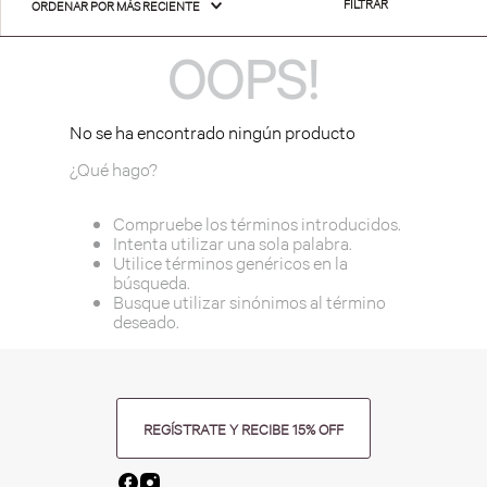
FILTRAR
ORDENAR POR
MÁS RECIENTE
OOPS!
No se ha encontrado ningún producto
¿Qué hago?
Compruebe los términos introducidos.
Intenta utilizar una sola palabra.
Utilice términos genéricos en la
búsqueda.
Busque utilizar sinónimos al término
deseado.
REGÍSTRATE Y RECIBE 15% OFF