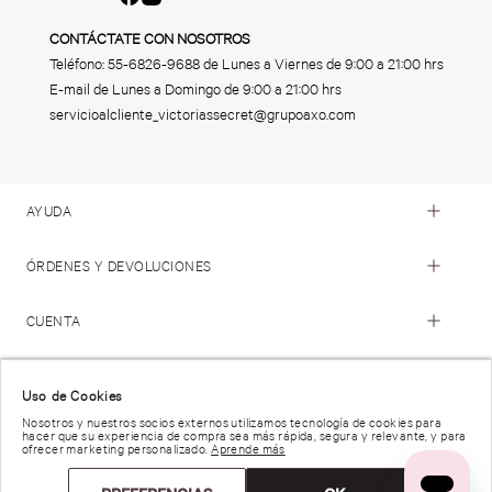
CONTÁCTATE CON NOSOTROS
Teléfono:
55-6826-9688
de Lunes a Viernes de 9:00 a 21:00 hrs
E-mail de Lunes a Domingo de 9:00 a 21:00 hrs
servicioalcliente_victoriassecret@grupoaxo.com
AYUDA
ÓRDENES Y DEVOLUCIONES
CUENTA
© 2023 Victoria's Secret. Todos los Derechos Reservados
Uso de Cookies
Nosotros y nuestros socios externos utilizamos tecnología de cookies para
hacer que su experiencia de compra sea más rápida, segura y relevante, y para
Términos de Uso |
Privacidad y Seguridad |
ofrecer marketing personalizado.
Aprende más
Reportar una Vulnerabilidad |
Derechos de Privacidad |
Preferencias de anuncios |