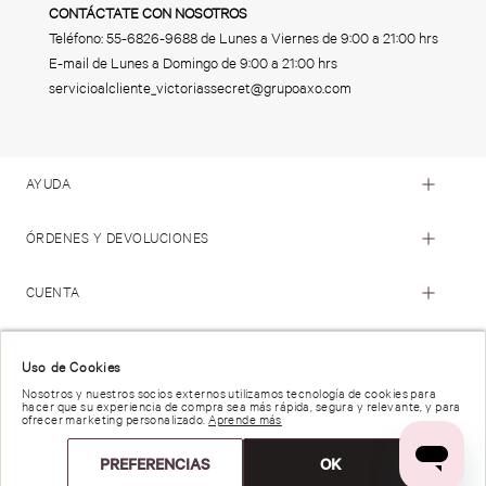
CONTÁCTATE CON NOSOTROS
Teléfono:
55-6826-9688
de Lunes a Viernes de 9:00 a 21:00 hrs
E-mail de Lunes a Domingo de 9:00 a 21:00 hrs
servicioalcliente_victoriassecret@grupoaxo.com
AYUDA
ÓRDENES Y DEVOLUCIONES
CUENTA
© 2023 Victoria's Secret. Todos los Derechos Reservados
Uso de Cookies
Nosotros y nuestros socios externos utilizamos tecnología de cookies para
hacer que su experiencia de compra sea más rápida, segura y relevante, y para
Términos de Uso |
Privacidad y Seguridad |
ofrecer marketing personalizado.
Aprende más
Reportar una Vulnerabilidad |
Derechos de Privacidad |
Preferencias de anuncios |
PREFERENCIAS
OK
Trabaja con Nosotros |
Cátalogo de producto