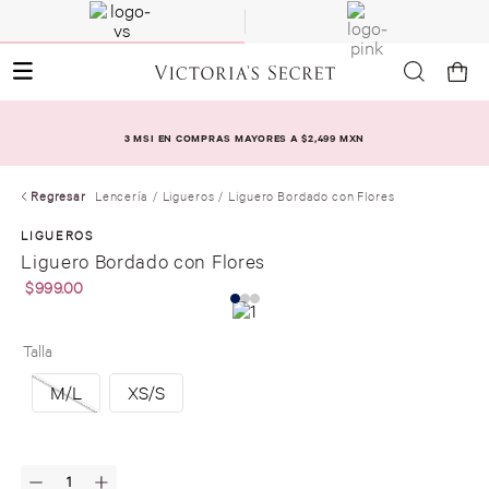
3 MSI EN COMPRAS MAYORES A $2,499 MXN
Regresar
Lencería
Ligueros
Liguero Bordado con Flores
LIGUEROS
Liguero Bordado con Flores
$
999
.
00
Talla
M/L
XS/S