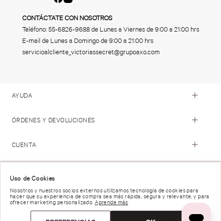
CONTÁCTATE CON NOSOTROS
Teléfono:
55-6826-9688
de Lunes a Viernes de 9:00 a 21:00 hrs
E-mail de Lunes a Domingo de 9:00 a 21:00 hrs
servicioalcliente_victoriassecret@grupoaxo.com
AYUDA
ÓRDENES Y DEVOLUCIONES
CUENTA
© 2023 Victoria's Secret. Todos los Derechos Reservados
Uso de Cookies
Nosotros y nuestros socios externos utilizamos tecnología de cookies para
hacer que su experiencia de compra sea más rápida, segura y relevante, y para
Términos de Uso |
Privacidad y Seguridad |
ofrecer marketing personalizado.
Aprende más
Reportar una Vulnerabilidad |
Derechos de Privacidad |
Preferencias de anuncios |