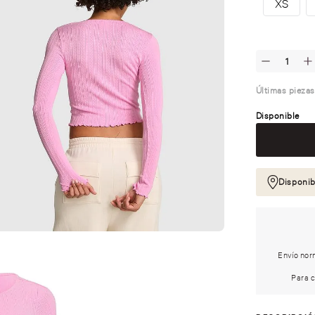
XS
Últimas piezas
Disponible
Disponib
Envío norm
Para c