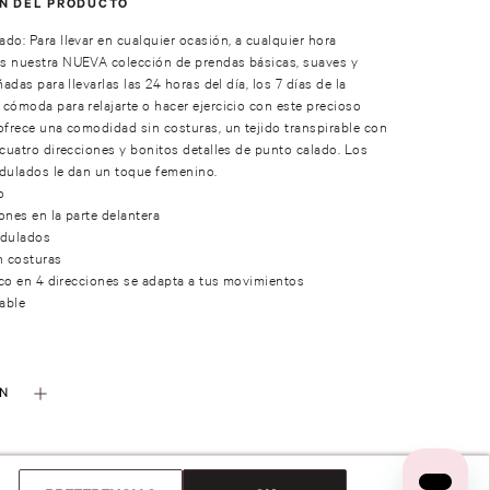
ÓN DEL PRODUCTO
do: Para llevar en cualquier ocasión, a cualquier hora
s nuestra NUEVA colección de prendas básicas, suaves y
ñadas para llevarlas las 24 horas del día, los 7 días de la
cómoda para relajarte o hacer ejercicio con este precioso
ofrece una comodidad sin costuras, un tejido transpirable con
 cuatro direcciones y bonitos detalles de punto calado. Los
ndulados le dan un toque femenino.
o
ones en la parte delantera
ndulados
 costuras
tico en 4 direcciones se adapta a tus movimientos
rable
ÓN