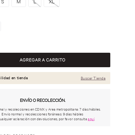
S
M
L
XL
ilidad en tienda
Buscar Tienda
ENVÍO O RECOLECCIÓN.
al y recolecciones en CDMX y Area metropolitana: 7 días hábiles.
Envío normal y recolecciones foráneas: 9 días hábiles
ualquier aclaración con devoluciones, por favor consulta
aquí
.