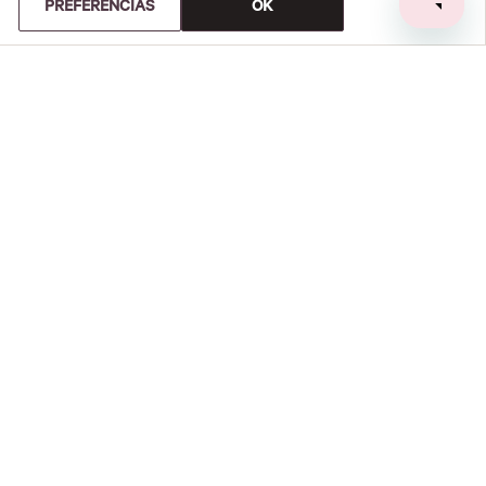
PREFERENCIAS
OK
Mist Corporal Bare Vanilla
Crossbody VS Negra
Brulee
0%