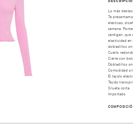
DESCRIPCI
Lo más destaca
Te presentamo
elásticas, dise
semana. Ponte 
cárdigan, que 
elasticidad en
dobladillos o
Cuello redond
Cierre con bot
Dobladillos o
Comodidad sin
El tejido elás
Tejido transpi
Silueta corta
Importado
COMPOSICI