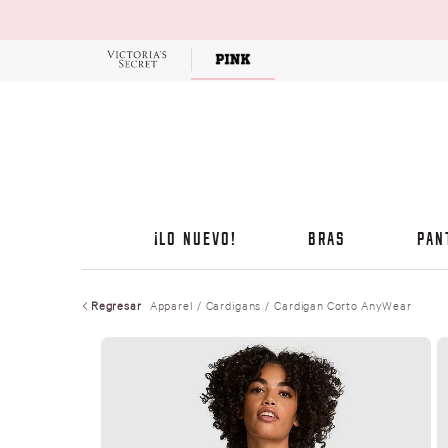
OFERTAS
¡LO NUEVO!
BRAS
PAN
Regresar
Apparel
Cardigans
Cardigan Corto AnyWear