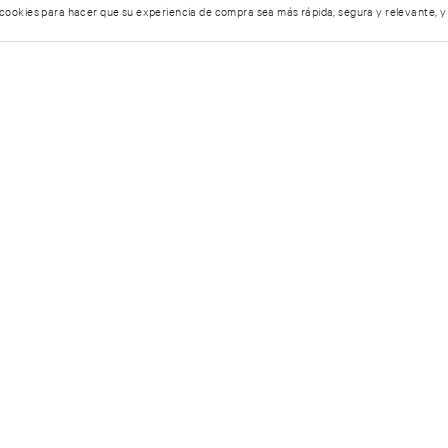
 cookies para hacer que su experiencia de compra sea más rápida, segura y relevante, y
Mist Corporal Bare Vanilla
Mist Corporal Love Spell
Shimmer 250ml/8.4oz
Shimmer 250ml/8.4oz
5 estrellas