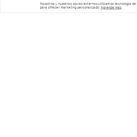
Nosotros y nuestros socios externos utilizamos tecnología de
para ofrecer marketing personalizado.
Aprende más
Panty Tanga de Encaje
Panty Cheeky de Encaje Rosas
Tiro Alto