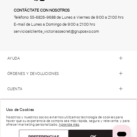
CONTÁCTATE CON NOSOTROS
Teléfono:
55-6826-9688
de Lunes a Viernes de 9:00 a 21:00 hrs
E-mail de Lunes a Domingo de 9:00 a 21:00 hrs
servicioalcliente_victoriassecret@grupoaxo.com
AYUDA
ÓRDENES Y DEVOLUCIONES
CUENTA
© 2023 Victoria's Secret. Todos los Derechos Reservados
Uso de Cookies
Nosotros y nuestros socios externos utilizamos tecnología de cookies para
hacer que su experiencia de compra sea más rápida, segura y relevante, y para
Términos de Uso |
Privacidad y Seguridad |
ofrecer marketing personalizado.
Aprende más
Reportar una Vulnerabilidad |
Derechos de Privacidad |
Preferencias de anuncios |
PREFERENCIAS
OK