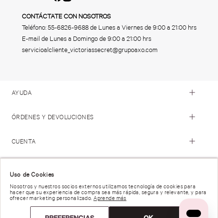
CONTÁCTATE CON NOSOTROS
Teléfono:
55-6826-9688
de Lunes a Viernes de 9:00 a 21:00 hrs
E-mail de Lunes a Domingo de 9:00 a 21:00 hrs
servicioalcliente_victoriassecret@grupoaxo.com
AYUDA
ÓRDENES Y DEVOLUCIONES
CUENTA
© 2023 Victoria's Secret. Todos los Derechos Reservados
Uso de Cookies
Nosotros y nuestros socios externos utilizamos tecnología de cookies para
hacer que su experiencia de compra sea más rápida, segura y relevante, y para
Términos de Uso |
Privacidad y Seguridad |
ofrecer marketing personalizado.
Aprende más
Reportar una Vulnerabilidad |
Derechos de Privacidad |
Preferencias de anuncios |
PREFERENCIAS
OK