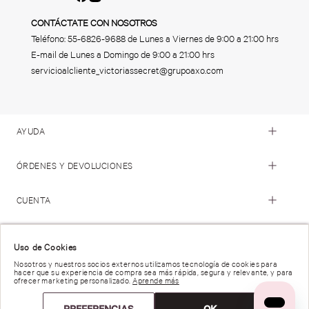
CONTÁCTATE CON NOSOTROS
Teléfono:
55-6826-9688
de Lunes a Viernes de 9:00 a 21:00 hrs
E-mail de Lunes a Domingo de 9:00 a 21:00 hrs
servicioalcliente_victoriassecret@grupoaxo.com
AYUDA
ÓRDENES Y DEVOLUCIONES
CUENTA
© 2023 Victoria's Secret. Todos los Derechos Reservados
Uso de Cookies
Nosotros y nuestros socios externos utilizamos tecnología de cookies para
hacer que su experiencia de compra sea más rápida, segura y relevante, y para
Términos de Uso |
Privacidad y Seguridad |
ofrecer marketing personalizado.
Aprende más
Reportar una Vulnerabilidad |
Derechos de Privacidad |
Preferencias de anuncios |
PREFERENCIAS
OK