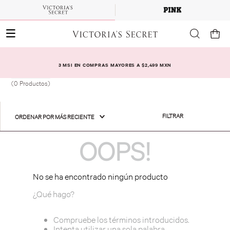
3 MSI EN COMPRAS MAYORES A $2,499 MXN
0
Productos
FILTRAR
ORDENAR POR
MÁS RECIENTE
OOPS!
No se ha encontrado ningún producto
¿Qué hago?
Compruebe los términos introducidos.
Intenta utilizar una sola palabra.