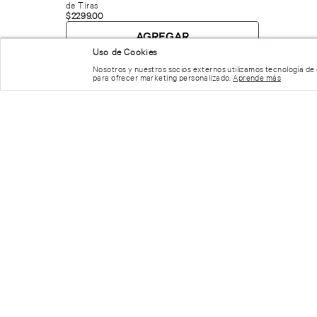
de Tiras
$
2299
.
00
AGREGAR
Uso de Cookies
Nosotros y nuestros socios externos utilizamos tecnología de
para ofrecer marketing personalizado.
Aprende más
REGÍSTRATE Y RECIBE 15% OFF
CONTÁCTATE CON NOSOTROS
Teléfono:
55-6826-9688
de Lunes a Viernes de 9:00 a 2
E-mail de Lunes a Domingo de 9:00 a 21:00 hrs
servicioalcliente_victoriassecret@grupoaxo.com