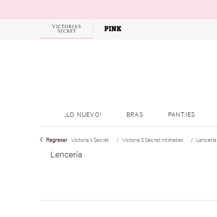
OFERTAS
¡LO NUEVO!
BRAS
PANTIES
Victoria's Secret
Victoria S Secret Intimates
Lencería
Lencería