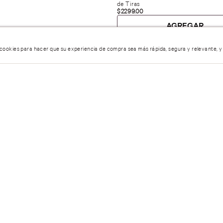
de Tiras
$
2299
.
00
AGREGAR
 cookies para hacer que su experiencia de compra sea más rápida, segura y relevante, y
Página
1
de
7
AYUDA
ÓRDENES 
Servicio al Cliente
Estatus de 
Encuentra tu tienda
Política de
Preguntas frecuentes
Pasillo infin
Términos y condiciones
1:00 hrs
Facturación
Personal Shopper