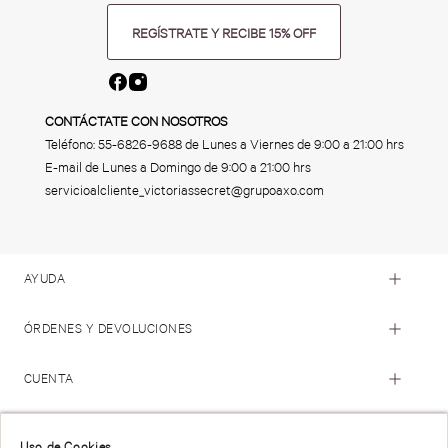
REGÍSTRATE Y RECIBE 15% OFF
CONTÁCTATE CON NOSOTROS
Teléfono:
55-6826-9688
de Lunes a Viernes de 9:00 a 21:00 hrs
E-mail de Lunes a Domingo de 9:00 a 21:00 hrs
servicioalcliente_victoriassecret@grupoaxo.com
AYUDA
ÓRDENES Y DEVOLUCIONES
CUENTA
© 2023 Victoria's Secret. Todos los Derechos Reservados
Uso de Cookies