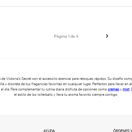
Página
1
de
4
s
de Victoria's Secret son el accesorio esencial para retoques rápidos. Su diseño com
lla y discreta de tus fragancias favoritas en cualquier lugar. Perfectos para llevar en e
el día. Para complementar tu rutina diaria disfruta de opciones como
cremas
y
mist
.
el estilo de los rollerballs y lleva tu aroma favorito siempre contigo.
AYUDA
ÓRDENES 