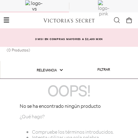
3 MSI EN COMPRAS MAYORES A $2,499 MXN
0
Productos
FILTRAR
RELEVANCIA
OOPS!
No se ha encontrado ningún producto
¿Qué hago?
Compruebe los términos introducidos.
Intenta utilizar una sola palabra.