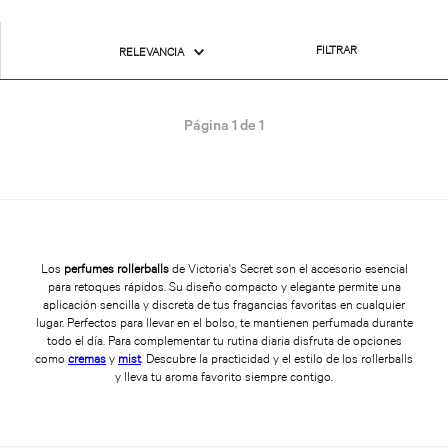
FILTRAR
RELEVANCIA
Página
1
de
1
Los
perfumes rollerballs
de Victoria's Secret son el accesorio esencial
para retoques rápidos. Su diseño compacto y elegante permite una
aplicación sencilla y discreta de tus fragancias favoritas en cualquier
lugar. Perfectos para llevar en el bolso, te mantienen perfumada durante
todo el día. Para complementar tu rutina diaria disfruta de opciones
como
cremas
y
mist
. Descubre la practicidad y el estilo de los rollerballs
y lleva tu aroma favorito siempre contigo.