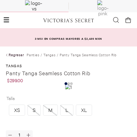
3 MSI EN COMPRAS MAYORES A $2,499 MXN
Regresar
Panties
Tangas
Panty Tanga Seamless Cotton Rib
TANGAS
Panty Tanga Seamless Cotton Rib
$
299
.
00
Talla
XS
S
M
L
XL