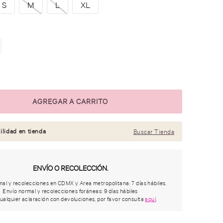
S
M
L
XL
ilidad en tienda
Buscar Tienda
ENVÍO O RECOLECCIÓN.
al y recolecciones en CDMX y Area metropolitana: 7 días hábiles.
Envío normal y recolecciones foráneas: 9 días hábiles
ualquier aclaración con devoluciones, por favor consulta
aquí
.