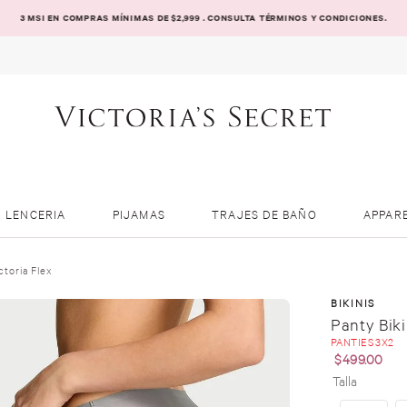
3 MSI EN COMPRAS MÍNIMAS DE $2,999 . CONSULTA TÉRMINOS Y CONDICIONES.
LENCERIA
PIJAMAS
TRAJES DE BAÑO
APPAR
ctoria Flex
BIKINIS
Panty Biki
PANTIES 3X2
$
499
.
00
Talla