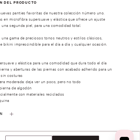
ÓN DEL PRODUCTO
uevas panties favoritas de nuestra colección número uno.
 en microfibra supersuave y elástica que ofrece un ajuste
 una segunda piel, para una comodidad total.
 una gama de preciosos tonos neutros y estilos clásicos,
e bikini imprescindible para el día a día y cualquier ocasión.
ersuave y elástica para una comodidad que dura todo el día
pierna y aberturas de las piernas con acabado adherido para un
 sin costuras
era moderada: deja ver un poco, pero no todo
pierna de algodón
cialmente con materiales reciclados
quina
ÓN