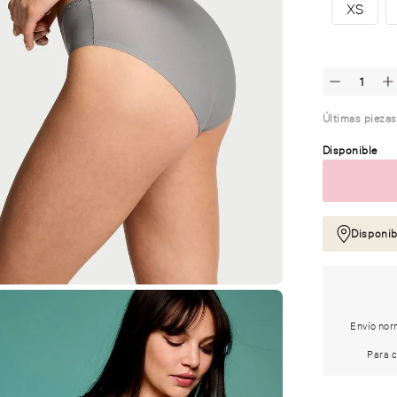
XS
Últimas piezas
Disponible
Disponib
Envío norm
Para c