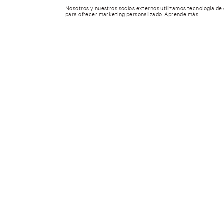
Nosotros y nuestros socios externos utilizamos tecnología de
para ofrecer marketing personalizado.
Aprende más
Cargando el res
Por favor, inicia sesión para escribir un com
Más reciente
Todos