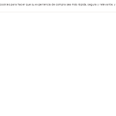
 cookies para hacer que su experiencia de compra sea más rápida, segura y relevante, y
5 estrellas
umen…
4 estrellas
3 estrellas
2 estrellas
1 estrella
entario.