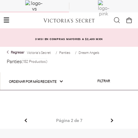
3 MSI EN COMPRAS MAYORES A $2,499 MXN
Victoria's Secret
Panties
Dream Angels
Panties
152
Productos
FILTRAR
ORDENAR POR
MÁS RECIENTE
Página
2
de
7