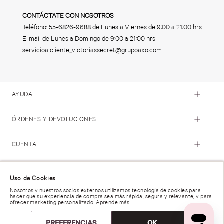
CONTÁCTATE CON NOSOTROS
Teléfono:
55-6826-9688
de Lunes a Viernes de 9:00 a 21:00 hrs
E-mail de Lunes a Domingo de 9:00 a 21:00 hrs
servicioalcliente_victoriassecret@grupoaxo.com
AYUDA
ÓRDENES Y DEVOLUCIONES
CUENTA
© 2023 Victoria's Secret. Todos los Derechos Reservados
Uso de Cookies
Nosotros y nuestros socios externos utilizamos tecnología de cookies para
hacer que su experiencia de compra sea más rápida, segura y relevante, y para
Términos de Uso |
Privacidad y Seguridad |
ofrecer marketing personalizado.
Aprende más
Reportar una Vulnerabilidad |
Derechos de Privacidad |
Preferencias de anuncios |
PREFERENCIAS
OK