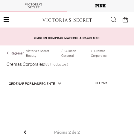
3 MSI EN COMPRAS MAYORES A $2,499 MXN
Victoria's Secret
Cuidado
Cremas
Beauty
Corporal
Corporales
Cremas Corporales
83
Productos
FILTRAR
ORDENAR POR
MÁS RECIENTE
Página
2
de
2