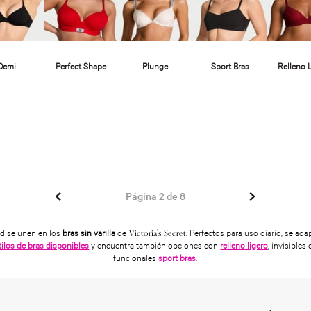
Página
2
de
8
ad se unen en los
bras sin varilla
de
. Perfectos para uso diario, se ada
Victoria’s Secret
tilos de bras disponibles
y encuentra también opciones con
relleno ligero
, invisible
funcionales
sport bras
.